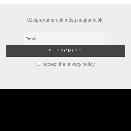
Užsiprenumeruok mūsų naujienlaiškį!
I accept the privacy policy