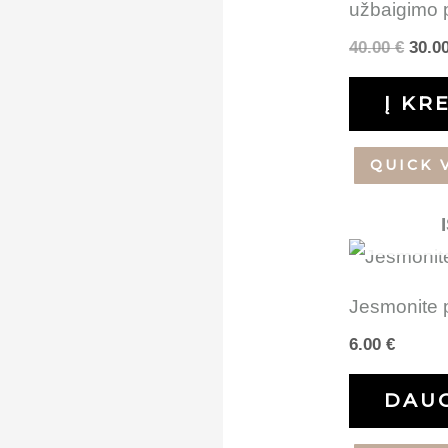
užbaigimo 
40.00
€
30.0
Į KR
QUICK 
Jesmonite 
6.00
€
DAU