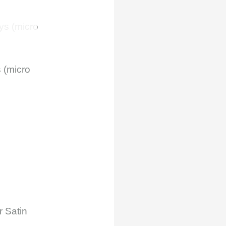
A
 (micro