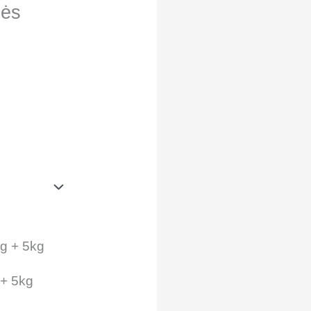
nės
 + 5kg