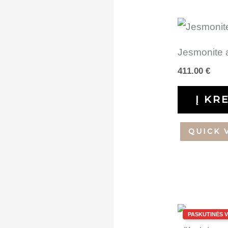
Jesmonite 
411.00
€
Į KR
QUICK 
Orig
pric