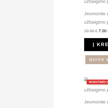
was:
10.00
Jesmonite 
užbaigimo 
10.00
€
7.00
Į KR
QUICK 
Orig
pric
was:
40.00
Jesmonite 