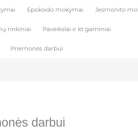
kymai
Epoksido mokymai
Jesmonito mo
ų rinkiniai
Paveikslai ir kt gaminiai
Priemonės darbui
onės darbui