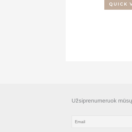
QUICK 
Užsiprenumeruok mūsų n