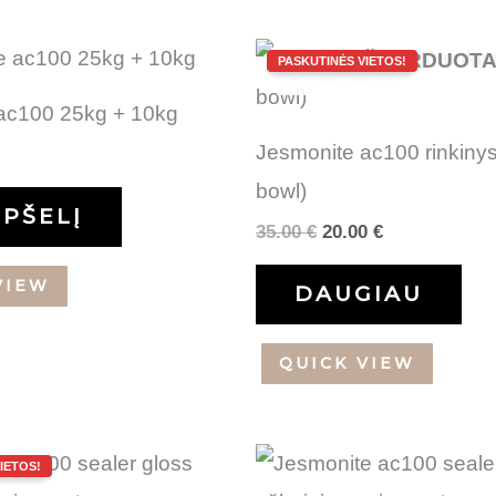
Original
Current
IŠPARDUOT
price
price
was:
is:
ac100 25kg + 10kg
35.00 €.
20.00 €.
Jesmonite ac100 rinkinys
bowl)
EPŠELĮ
35.00
€
20.00
€
VIEW
DAUGIAU
QUICK VIEW
inal
Current
e
price