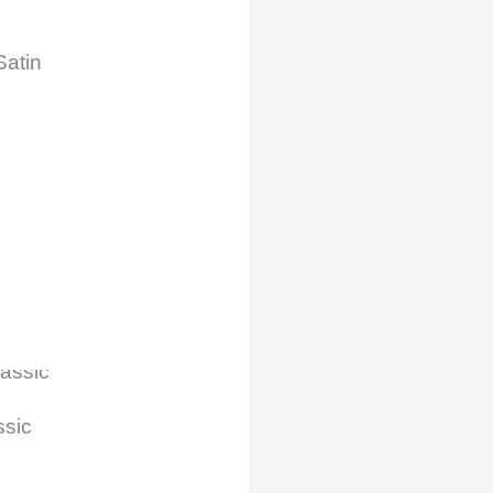
Satin
A
ssic