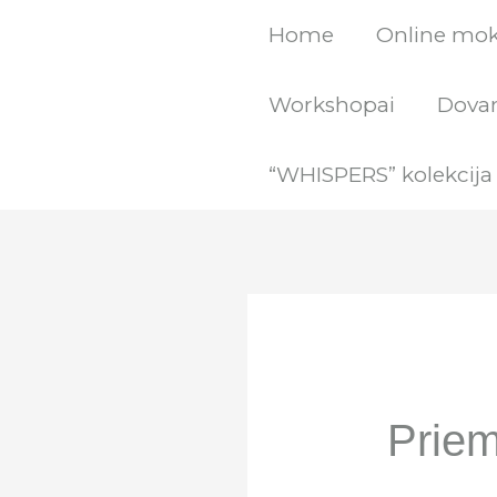
Pereiti
Home
Online mo
prie
turinio
Workshopai
Dovan
“WHISPERS” kolekcija
Priem