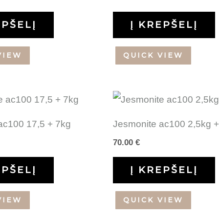
EPŠELĮ
Į KREPŠELĮ
VIEW
QUICK VIEW
ac100 17,5 + 7kg
Jesmonite ac100 2,5kg 
70.00
€
EPŠELĮ
Į KREPŠELĮ
VIEW
QUICK VIEW