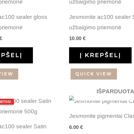
is:
 €.
7.00 €.
ac100 sealer gloss
Jesmonite ac100 sealer 
priemonė
užbaigimo priemonė
€
10.00
€
EPŠELĮ
Į KREPŠELĮ
VIEW
QUICK VIEW
IŠPARDUOT
inal
Current
e
price
is:
Jesmonite pigmentai Cla
 €.
30.00 €.
ac100 sealer Satin
6.00
€