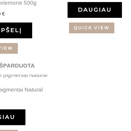
priemonė 500g
DAUGIAU
0
€
QUICK VIEW
EPŠELĮ
VIEW
IŠPARDUOTA
pigmentai Natural
GIAU