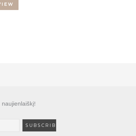
VIEW
aujienlaiškį!