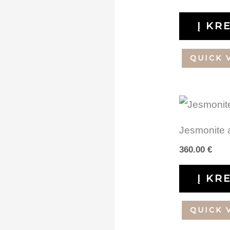
Į KR
QUICK 
Jesmonite 
360.00
€
Į KR
QUICK 