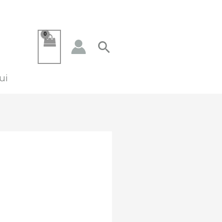
Paieška
ui