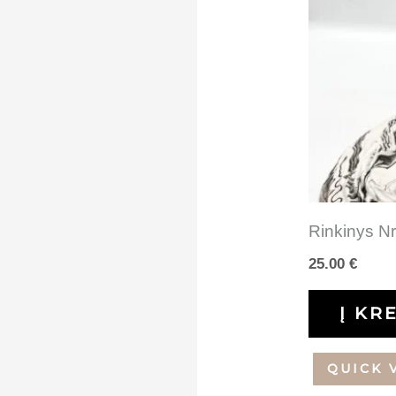
Rinkinys Nr
25.00
€
Į KR
QUICK 