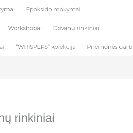
kymai
Epoksido mokymai
Workshopai
Dovanų rinkiniai
ai
“WHISPERS” kolekcija
Priemonės darb
ų rinkiniai