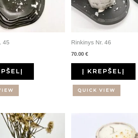
. 45
Rinkinys Nr. 46
70.00
€
EPŠELĮ
Į KREPŠELĮ
VIEW
QUICK VIEW