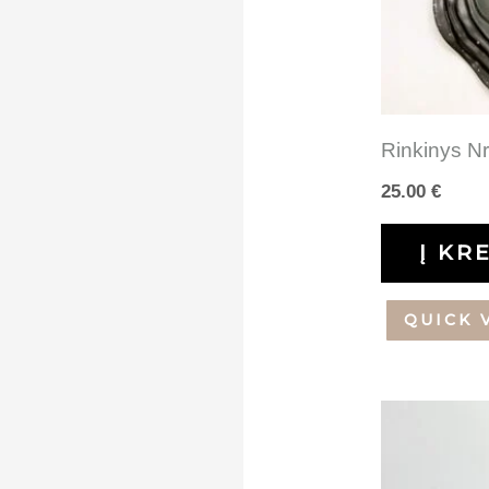
Rinkinys Nr
25.00
€
Į KR
QUICK 