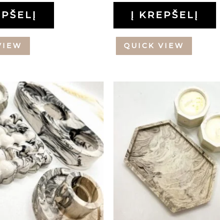
EPŠELĮ
Į KREPŠELĮ
VIEW
QUICK VIEW