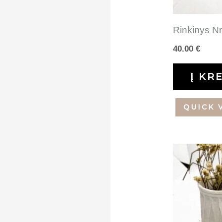
Rinkinys Nr
40.00
€
Į KR
QUICK 