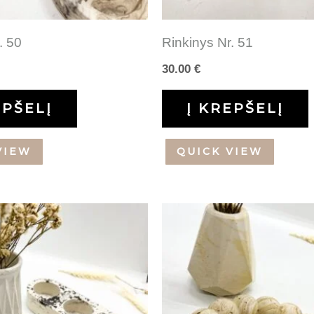
. 50
Rinkinys Nr. 51
30.00
€
EPŠELĮ
Į KREPŠELĮ
VIEW
QUICK VIEW