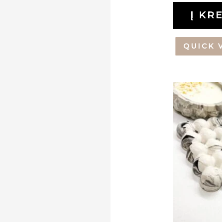
Į KR
QUICK 