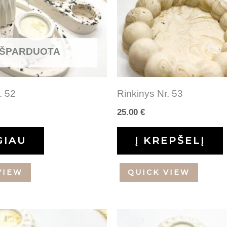
IŠPARDUOTA
. 52
Rinkinys Nr. 53
25.00
€
GIAU
Į KREPŠELĮ
VIEW
QUICK VIEW