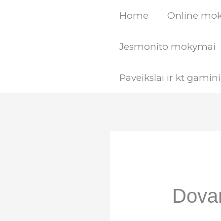
Pereiti
Home
Online mo
prie
turinio
Jesmonito mokymai
Paveikslai ir kt gamini
Dovan