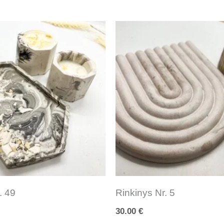
. 49
Rinkinys Nr. 5
30.00
€