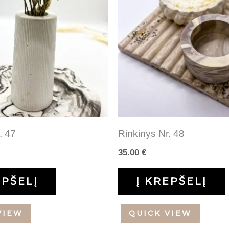
. 47
Rinkinys Nr. 48
35.00
€
EPŠELĮ
Į KREPŠELĮ
VIEW
QUICK VIEW