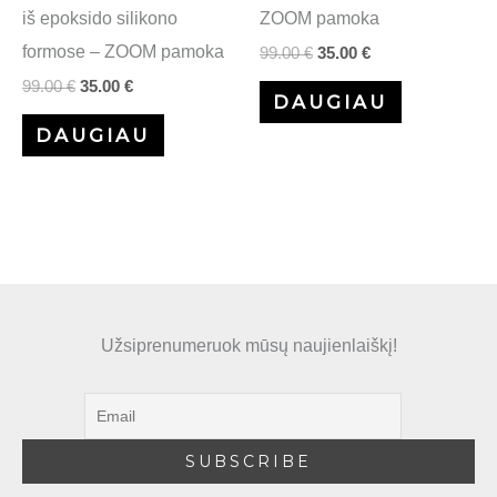
iš epoksido silikono
ZOOM pamoka
formose – ZOOM pamoka
99.00
€
35.00
€
99.00
€
35.00
€
DAUGIAU
DAUGIAU
Užsiprenumeruok mūsų naujienlaiškį!