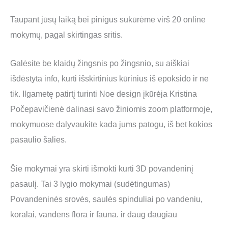
Taupant jūsų laiką bei pinigus sukūrėme virš 20 online
mokymų, pagal skirtingas sritis.
Galėsite be klaidų žingsnis po žingsnio, su aiškiai
išdėstyta info, kurti išskirtinius kūrinius iš epoksido ir ne
tik. Ilgametę patirtį turinti Noe design įkūrėja Kristina
Počepavičienė dalinasi savo žiniomis zoom platformoje,
mokymuose dalyvaukite kada jums patogu, iš bet kokios
pasaulio šalies.
Šie mokymai yra skirti išmokti kurti 3D povandeninį
pasaulį. Tai 3 lygio mokymai (sudėtingumas)
Povandeninės srovės, saulės spinduliai po vandeniu,
koralai, vandens flora ir fauna. ir daug daugiau