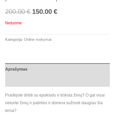
200.00
€
150.00
€
Neturime
Kategorija:
Online mokymai
Aprašymas
Atsiliepimai (0)
Pradėjote dirbti su epoksidu ir trūksta žinių? O gal visai
neturite žinių ir patirties ir domina sužinoti daugiau šia
tema?