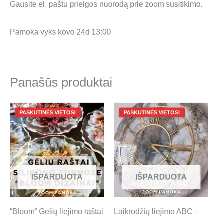
Gausite el. paštu prieigos nuorodą prie zoom susitikimo.
Pamoka vyks kovo 24d 13:00
Panašūs produktai
Original
Current
Original
Current
price
price
price
price
was:
is:
was:
is:
99.00 €.
35.00 €.
99.00 €.
35.00 €.
IŠPARDUOTA
IŠPARDUOTA
“Bloom” Gėlių liejimo raštai
Laikrodžių liejimo ABC –