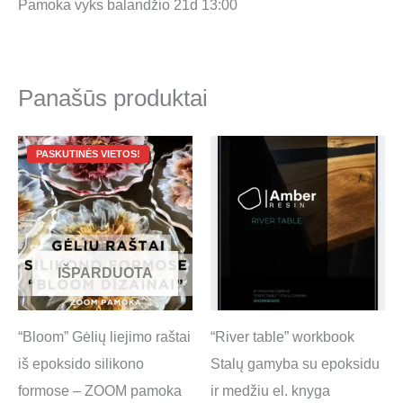
Pamoka vyks balandžio 21d 13:00
Panašūs produktai
Original
Current
price
price
was:
is:
99.00 €.
35.00 €.
IŠPARDUOTA
“Bloom” Gėlių liejimo raštai
“River table” workbook
iš epoksido silikono
Stalų gamyba su epoksidu
formose – ZOOM pamoka
ir medžiu el. knyga