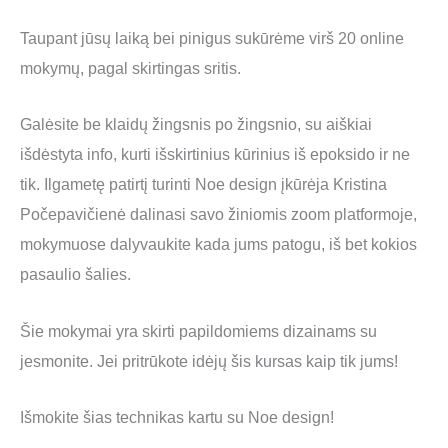
Taupant jūsų laiką bei pinigus sukūrėme virš 20 online
mokymų, pagal skirtingas sritis.
Galėsite be klaidų žingsnis po žingsnio, su aiškiai
išdėstyta info, kurti išskirtinius kūrinius iš epoksido ir ne
tik. Ilgametę patirtį turinti Noe design įkūrėja Kristina
Počepavičienė dalinasi savo žiniomis zoom platformoje,
mokymuose dalyvaukite kada jums patogu, iš bet kokios
pasaulio šalies.
Šie mokymai yra skirti papildomiems dizainams su
jesmonite. Jei pritrūkote idėjų šis kursas kaip tik jums!
Išmokite šias technikas kartu su Noe design!