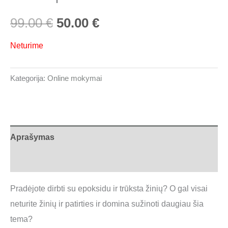
99.00
€
50.00
€
Neturime
Kategorija:
Online mokymai
Aprašymas
Atsiliepimai (0)
Pradėjote dirbti su epoksidu ir trūksta žinių? O gal visai
neturite žinių ir patirties ir domina sužinoti daugiau šia
tema?