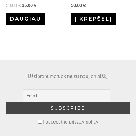
99.00
€
35.00
€
30.00
€
DAUGIAU
Į KREPŠELĮ
Užsiprenumeruok mūsų naujienlaiškį!
I accept the privacy policy