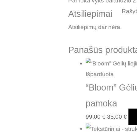
Pamoka vyks balandžio 2
Rašyti
Atsiliepimai
Atsiliepimų dar nėra.
Panašūs produkt
Išparduota
“Bloom” Gėli
pamoka
99.00
€
35.00
€