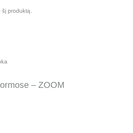
ę šį produktą.
no formose – ZOOM