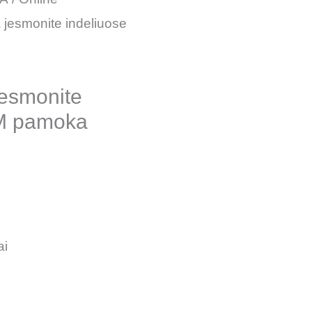
jesmonite indeliuose
esmonite
M pamoka
ai