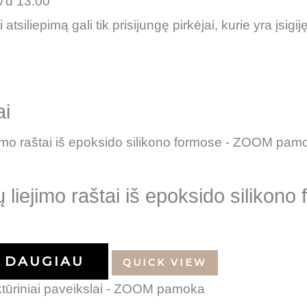
7d 13:00
 atsiliepimą gali tik prisijungę pirkėjai, kurie yra įsigij
ai
ų liejimo raštai iš epoksido siliko
DAUGIAU
QUICK VIEW