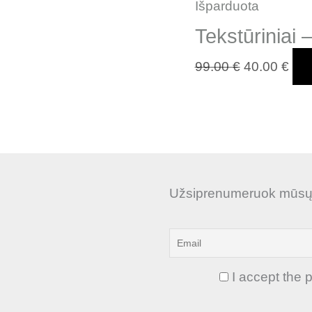
Išparduota
Tekstūriniai
99.00
€
40.00
€
Užsiprenumeruok mūsų n
I accept the p