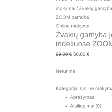
mokymai
/ Žvakių gamyba 
ZOOM pamoka
Online mokymai
Žvakių gamyba j
indeliuose ZOO
99.00
€
50.00
€
Neturime
Kategorija:
Online mokym
Aprašymas
Atsiliepimai (0)