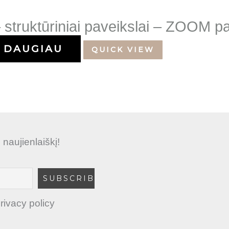
 – struktūriniai paveikslai – ZOOM 
DAUGIAU
QUICK VIEW
aujienlaiškį!
rivacy policy