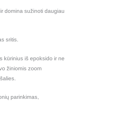
es ir domina sužinoti daugiau
 sritis.
us kūrinius iš epoksido ir ne
savo žiniomis zoom
šalies.
monių parinkimas,