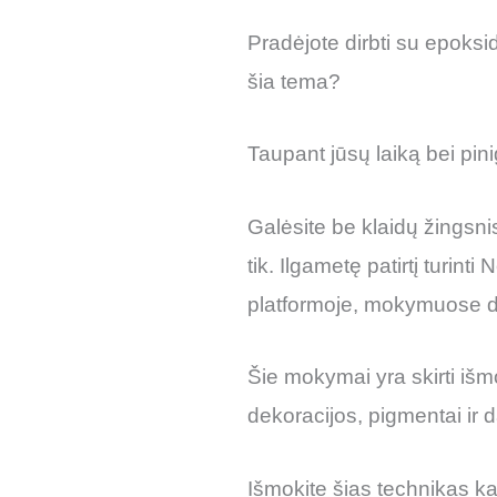
Pradėjote dirbti su epoksidu
šia tema?
Taupant jūsų laiką bei pin
Galėsite be klaidų žingsnis 
tik. Ilgametę patirtį turin
platformoje, mokymuose da
Šie mokymai yra skirti išm
dekoracijos, pigmentai ir 
Išmokite šias technikas k