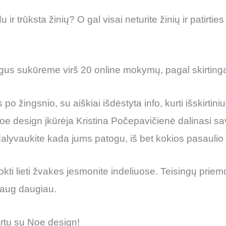
 ir trūksta žinių? O gal visai neturite žinių ir patirti
igus sukūrėme virš 20 online mokymų, pagal skirtingas
po žingsnio, su aiškiai išdėstyta info, kurti išskirtini
ti Noe design įkūrėja Kristina Počepavičienė dalinasi 
lyvaukite kada jums patogu, iš bet kokios pasaulio 
okti lieti žvakes jesmonite indeliuose. Teisingų prie
daug daugiau.
artu su Noe design!