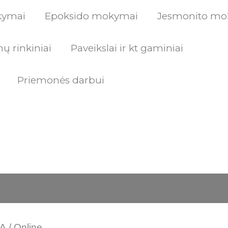
kymai
Epoksido mokymai
Jesmonito mo
ų rinkiniai
Paveikslai ir kt gaminiai
Priemonės darbui
rent
rent
e
e
00 €.
00 €.
A
/
Online