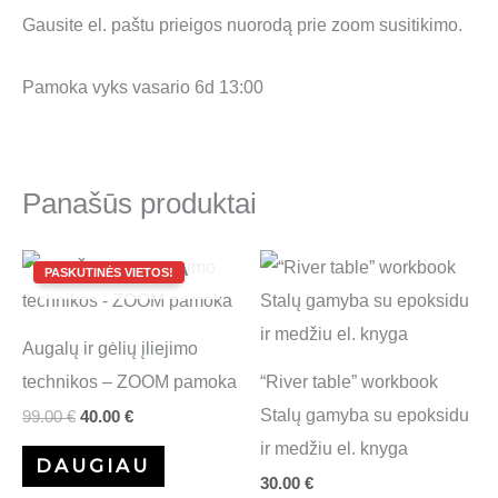
Gausite el. paštu prieigos nuorodą prie zoom susitikimo.
Pamoka vyks vasario 6d 13:00
Panašūs produktai
Original
Current
IŠPARDUOTA
price
price
was:
is:
99.00 €.
40.00 €.
Augalų ir gėlių įliejimo
technikos – ZOOM pamoka
“River table” workbook
Stalų gamyba su epoksidu
99.00
€
40.00
€
ir medžiu el. knyga
DAUGIAU
30.00
€