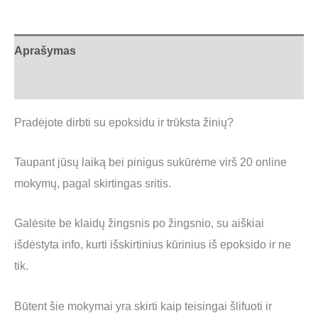
Aprašymas
Atsiliepimai (0)
Pradėjote dirbti su epoksidu ir trūksta žinių?
Taupant jūsų laiką bei pinigus sukūrėme virš 20 online
mokymų, pagal skirtingas sritis.
Galėsite be klaidų žingsnis po žingsnio, su aiškiai
išdėstyta info, kurti išskirtinius kūrinius iš epoksido ir ne
tik.
Būtent šie mokymai yra skirti kaip teisingai šlifuoti ir