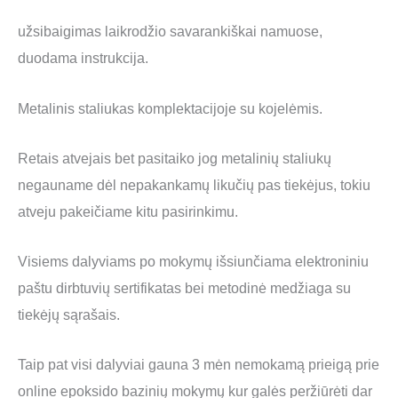
užsibaigimas laikrodžio savarankiškai namuose,
duodama instrukcija.
Metalinis staliukas komplektacijoje su kojelėmis.
Retais atvejais bet pasitaiko jog metalinių staliukų
negauname dėl nepakankamų likučių pas tiekėjus, tokiu
atveju pakeičiame kitu pasirinkimu.
Visiems dalyviams po mokymų išsiunčiama elektroniniu
paštu dirbtuvių sertifikatas bei metodinė medžiaga su
tiekėjų sąrašais.
Taip pat visi dalyviai gauna 3 mėn nemokamą prieigą prie
online epoksido bazinių mokymų kur galės peržiūrėti dar