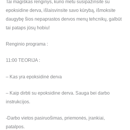
Tai magiškas renginys, kurio metu susipažinsite su
epoksidine derva, išlaisvinsite savo kūrybą, išmoksite
daugybę šios nepaprastos dervos menų tehcnikų, galbūt
tai pataps jūsų hobiu!
Renginio programa :
11:00 TEORIJA :
– Kas yra epoksidinė derva
– Kaip dirbti su epoksidine derva. Sauga bei darbo
instrukcijos.
-Darbo vietos pasiruošimas, priemonės, įrankiai,
patalpos.