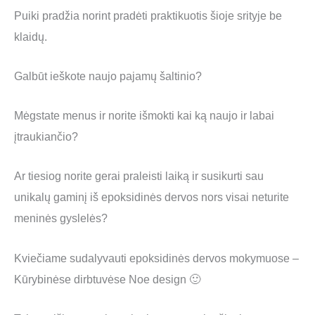
Puiki pradžia norint pradėti praktikuotis šioje srityje be
klaidų.
Galbūt ieškote naujo pajamų šaltinio?
Mėgstate menus ir norite išmokti kai ką naujo ir labai
įtraukiančio?
Ar tiesiog norite gerai praleisti laiką ir susikurti sau
unikalų gaminį iš epoksidinės dervos nors visai neturite
meninės gyslelės?
Kviečiame sudalyvauti epoksidinės dervos mokymuose –
Kūrybinėse dirbtuvėse Noe design 🙂