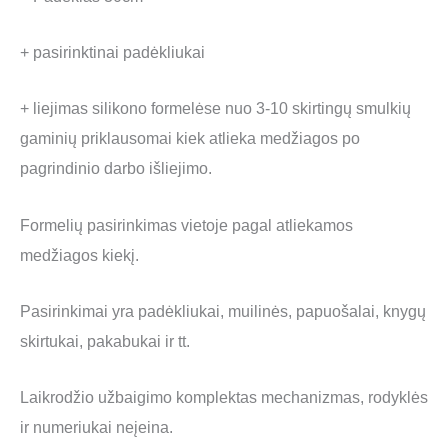
+ pasirinktinai padėkliukai
+ liejimas silikono formelėse nuo 3-10 skirtingų smulkių
gaminių priklausomai kiek atlieka medžiagos po
pagrindinio darbo išliejimo.
Formelių pasirinkimas vietoje pagal atliekamos
medžiagos kiekį.
Pasirinkimai yra padėkliukai, muilinės, papuošalai, knygų
skirtukai, pakabukai ir tt.
Laikrodžio užbaigimo komplektas mechanizmas, rodyklės
ir numeriukai neįeina.