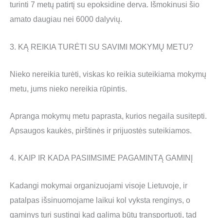
turinti 7 metų patirtį su epoksidine derva. Išmokinusi šio
amato daugiau nei 6000 dalyvių.
3. KĄ REIKIA TURĖTI SU SAVIMI MOKYMŲ METU?
Nieko nereikia turėti, viskas ko reikia suteikiama mokymų
metu, jums nieko nereikia rūpintis.
Apranga mokymų metu paprasta, kurios negaila susitepti.
Apsaugos kaukės, pirštinės ir prijuostės suteikiamos.
4. KAIP IR KADA PASIIMSIME PAGAMINTĄ GAMINĮ
Kadangi mokymai organizuojami visoje Lietuvoje, ir
patalpas išsinuomojame laikui kol vyksta renginys, o
gaminys turi sustingi kad galima būtų transportuoti, tad