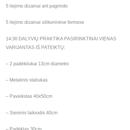
5 liejimo dizainai ant pagrindo
5 liejimo dizainai silikoninėse formose
14:30 DALYVIŲ PRAKTIKA PASIRINKTINAI VIENAS
VARIJANTAS IŠ PATEIKTŲ:
– 2 padėkliukai 13cm diametro
– Metalinis staliukas
– Paveikslas 40x50cm
– Sieninis laikrodis 40cm
– Padėklas 30cm