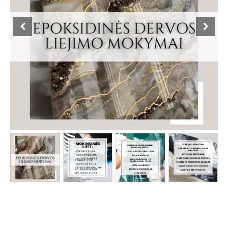
through
mokymai
“Epoxy
200.00 €
start”
KLAIPĖDA
Spalio
2d.