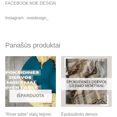
FACEBOOK NOE DESIGN
Instagram : noedesign_
Panašūs produktai
Price
Price
This
Th
range:
range:
product
pr
120.00 €
130.00 €
through
through
has
ha
250.00 €
200.00 €
multiple
mul
variants.
var
IŠPARDUOTA
The
Th
options
op
“River table” stalų liejimo
Epoksidinės dervos
may
ma