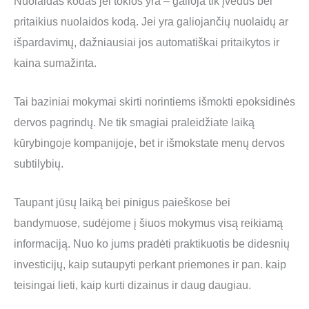
Nuolaidas kodas jei tokios yra – galioja tik įvedus bei
pritaikius nuolaidos kodą. Jei yra galiojančių nuolaidų ar
išpardavimų, dažniausiai jos automatiškai pritaikytos ir
kaina sumažinta.
Tai baziniai mokymai skirti norintiems išmokti epoksidinės
dervos pagrindų. Ne tik smagiai praleidžiate laiką
kūrybingoje kompanijoje, bet ir išmokstate menų dervos
subtilybių.
Taupant jūsų laiką bei pinigus paieškose bei
bandymuose, sudėjome į šiuos mokymus visą reikiamą
informaciją. Nuo ko jums pradėti praktikuotis be didesnių
investicijų, kaip sutaupyti perkant priemones ir pan. kaip
teisingai lieti, kaip kurti dizainus ir daug daugiau.