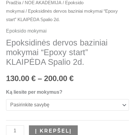
Pradžia
/
NOE AKADEMIJA
/
Epoksido
mokymai
/ Epoksidinės dervos baziniai mokymai “Epoxy
start” KLAIPĖDA Spalio 2d.
Epoksido mokymai
Epoksidinės dervos baziniai
mokymai “Epoxy start”
KLAIPĖDA Spalio 2d.
130.00
€
–
200.00
€
Ką liesite per mokymus?
Į KREPŠELĮ