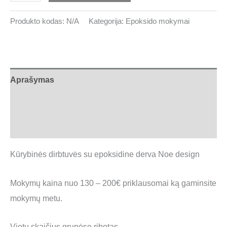
Produkto kodas:
N/A
Kategorija:
Epoksido mokymai
Aprašymas
Papildoma informacija
Atsiliepimai (0)
Kūrybinės dirbtuvės su epoksidine derva Noe design
Mokymų kaina nuo 130 – 200€ priklausomai ką gaminsite
mokymų metu.
Vietų skaičius grupėse ribotas.