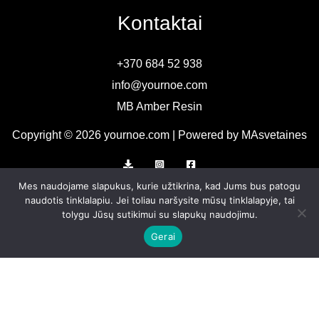
Kontaktai
+370 684 52 938
info@yournoe.com
MB Amber Resin
Copyright © 2026 yournoe.com | Powered by MAsvetaines
Mes naudojame slapukus, kurie užtikrina, kad Jums bus patogu
Informacija
naudotis tinklalapiu. Jei toliau naršysite mūsų tinklalapyje, tai
KONTAKTAI
tolygu Jūsų sutikimui su slapukų naudojimu.
APMOKĖJIMAS
Gerai
PRISTATYMAS
TERMINAI IR SĄLYGOS
Privatumo politika
GRĄŽINIMAI