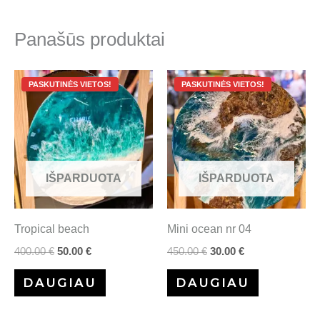
Panašūs produktai
Original
Current
Original
Current
price
price
price
price
was:
is:
was:
is:
400.00 €.
50.00 €.
450.00 €.
30.00 €.
IŠPARDUOTA
IŠPARDUOTA
Tropical beach
Mini ocean nr 04
400.00
€
50.00
€
450.00
€
30.00
€
DAUGIAU
DAUGIAU