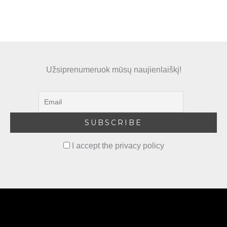
Užsiprenumeruok mūsų naujienlaiškį!
I accept the privacy policy