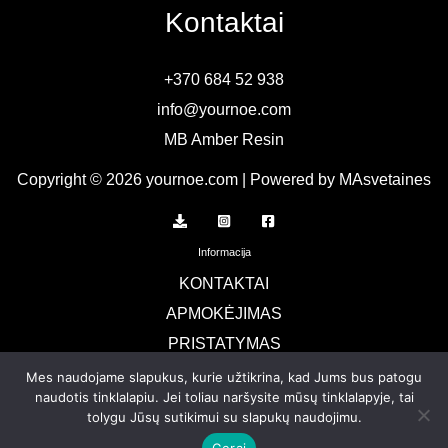
Kontaktai
+370 684 52 938
info@yournoe.com
MB Amber Resin
Copyright © 2026 yournoe.com | Powered by MAsvetaines
Informacija
KONTAKTAI
APMOKĖJIMAS
PRISTATYMAS
TERMINAI IR SĄLYGOS
Mes naudojame slapukus, kurie užtikrina, kad Jums bus patogu
naudotis tinklalapiu. Jei toliau naršysite mūsų tinklalapyje, tai
Privatumo politika
tolygu Jūsų sutikimui su slapukų naudojimu.
GRĄŽINIMAI
Gerai