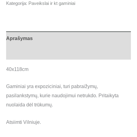
Kategorija:
Paveikslai ir kt gaminiai
Aprašymas
Atsiliepimai (0)
40x118cm
Gaminiai yra expoziciniai, turi pabraižymų,
pasilankstymų, kurie naudojimui netrukdo. Pritaikyta
nuolaida dėl trūkumų.
Atsiimti Vilniuje.