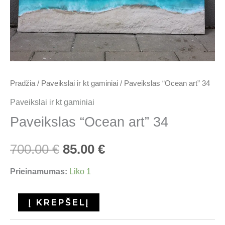
700.00 €.
85.00 €.
34
Pradžia
/
Paveikslai ir kt gaminiai
/ Paveikslas “Ocean art” 34
Paveikslai ir kt gaminiai
Paveikslas “Ocean art” 34
700.00
€
85.00
€
Prieinamumas:
Liko 1
Į KREPŠELĮ