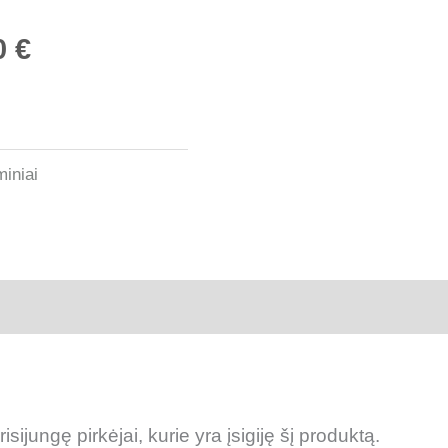
0
€
miniai
risijungę pirkėjai, kurie yra įsigiję šį produktą.