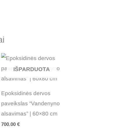
ai
IŠPARDUOTA
Epoksidinės dervos
paveikslas “Vandenyno
alsavimas” | 60×80 cm
700.00
€