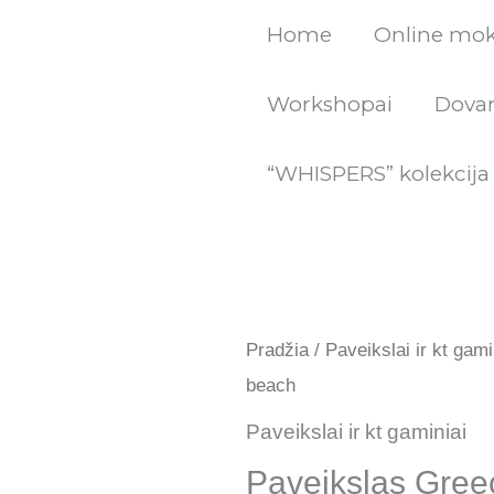
Pereiti
Home
Online mo
prie
turinio
Workshopai
Dovan
“WHISPERS” kolekcija
Origin
Pradžia
/
Paveikslai ir kt gami
price
beach
was:
Paveikslai ir kt gaminiai
Paveikslas Gree
1,200.