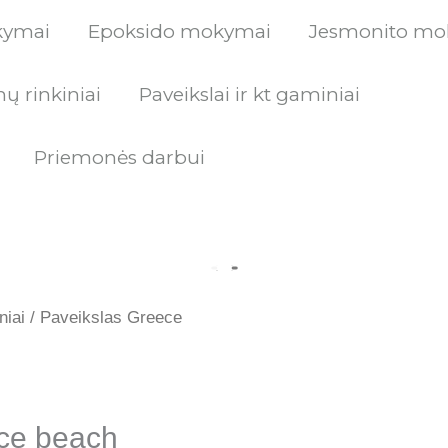
kymai
Epoksido mokymai
Jesmonito mo
ų rinkiniai
Paveikslai ir kt gaminiai
Priemonės darbui
al
Current
niai
/ Paveikslas Greece
price
is:
ce beach
00 €.
100.00 €.