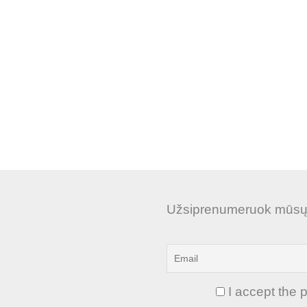
Užsiprenumeruok mūsų n
I accept the p