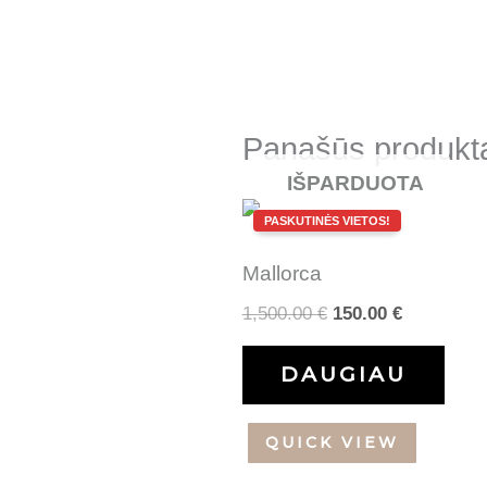
Panašūs produkt
IŠPARDUOTA
Original
Current
price
price
was:
is:
Mallorca
1,500.00 €.
150.00 €.
1,500.00
€
150.00
€
DAUGIAU
QUICK VIEW