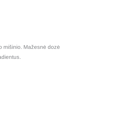
to mišinio. Mažesnė dozė
adientus.