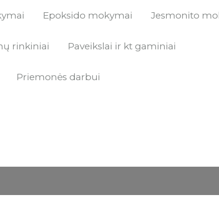
kymai
Epoksido mokymai
Jesmonito mo
ų rinkiniai
Paveikslai ir kt gaminiai
Priemonės darbui