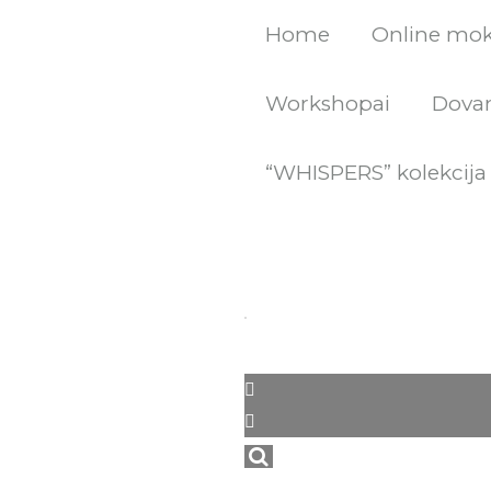
Pereiti
Home
Online mo
prie
turinio
Workshopai
Dovan
“WHISPERS” kolekcija