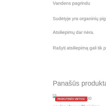
Vandens pagrindu
Sudėtyje yra organinių pi
Atsiliepimų dar nėra.
Rašyti atsiliepimą gali tik p
Panašūs produkt
Original
Current
price
price