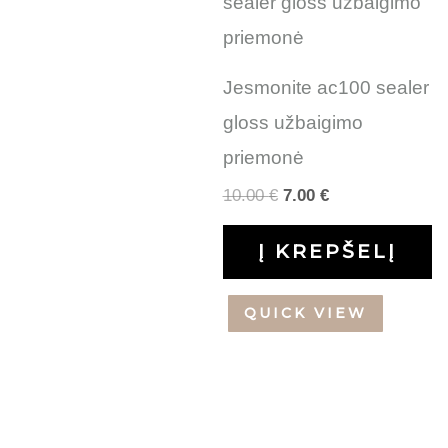
was:
is:
10.00 €.
7.00 €.
Jesmonite ac100 sealer
gloss užbaigimo
priemonė
10.00
€
7.00
€
Į KREPŠELĮ
QUICK VIEW