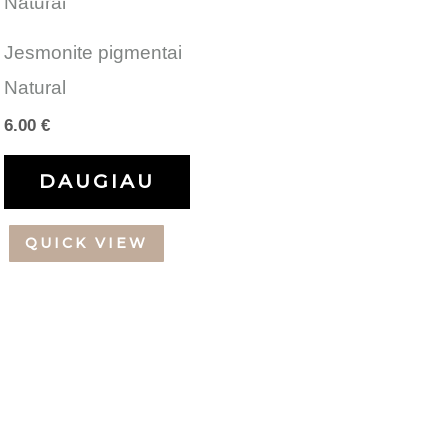
Jesmonite pigmentai
Natural
6.00
€
DAUGIAU
QUICK VIEW