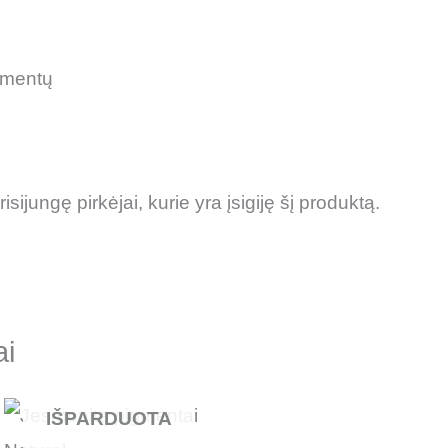
gmentų
risijungę pirkėjai, kurie yra įsigiję šį produktą.
ai
IŠPARDUOTA