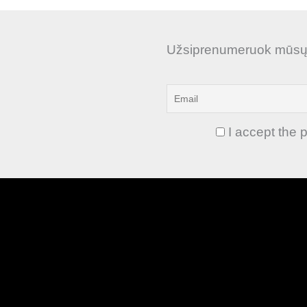
Užsiprenumeruok mūsų n
I accept the p