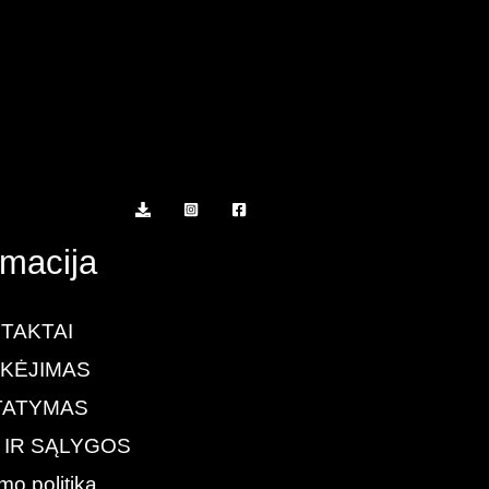
rmacija
TAKTAI
KĖJIMAS
TATYMAS
 IR SĄLYGOS
mo politika