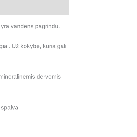
r yra vandens pagrindu.
ai. Už kokybę, kuria gali
s mineralinėmis dervomis
a spalva