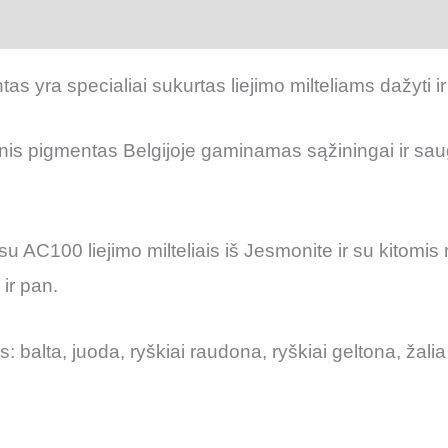
 (0)
s yra specialiai sukurtas liejimo milteliams dažyti i
is pigmentas Belgijoje gaminamas sąžiningai ir saugi
su AC100 liejimo milteliais iš Jesmonite ir su kitomi
ir pan.
: balta, juoda, ryškiai raudona, ryškiai geltona, žali