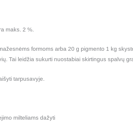
a maks. 2 %.
 g mažesnėms formoms arba 20 g pigmento 1 kg skys
ių. Tai leidžia sukurti nuostabiai skirtingus spalvų gr
išyti tarpusavyje.
jimo milteliams dažyti