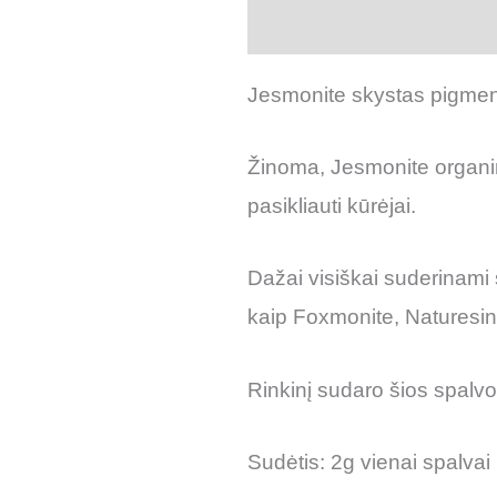
Aprašymas
Atsiliepimai
Jesmonite skystas pigmenta
Žinoma, Jesmonite organin
pasikliauti kūrėjai.
Dažai visiškai suderinami 
kaip Foxmonite, Naturesin 
Rinkinį sudaro šios spalvos
Sudėtis: 2g vienai spalvai