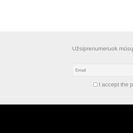
Užsiprenumeruok mūsų n
I accept the p