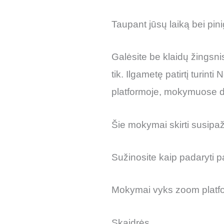
Taupant jūsų laiką bei pin
Galėsite be klaidų žingsnis 
tik. Ilgametę patirtį turin
platformoje, mokymuose da
Šie mokymai skirti susipaž
Sužinosite kaip padaryti 
Mokymai vyks zoom platform
Skaidrės.