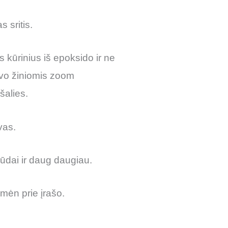
 sritis.
us kūrinius iš epoksido ir ne
savo žiniomis zoom
šalies.
vas.
ūdai ir daug daugiau.
mėn prie įrašo.