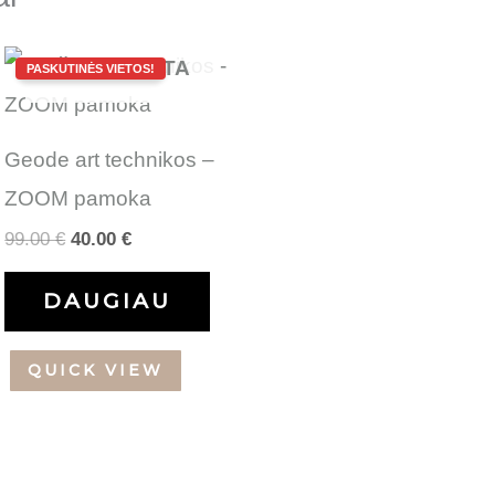
Original
Current
IŠPARDUOTA
price
price
was:
is:
99.00 €.
40.00 €.
Geode art technikos –
ZOOM pamoka
99.00
€
40.00
€
DAUGIAU
QUICK VIEW