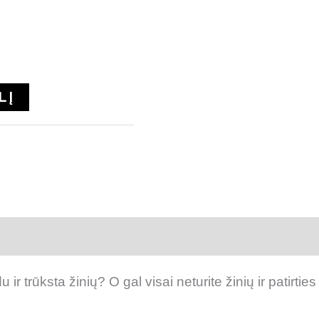
LĮ
 (0)
 ir trūksta žinių? O gal visai neturite žinių ir patirti