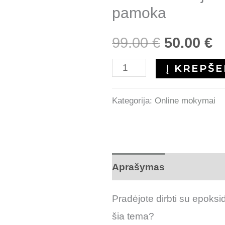
pamoka
pamoka
99.00
€
50.00
€
Į KREPŠE
Kategorija:
Online mokymai
Aprašymas
Atsiliepimai
Pradėjote dirbti su epoksidu
šia tema?