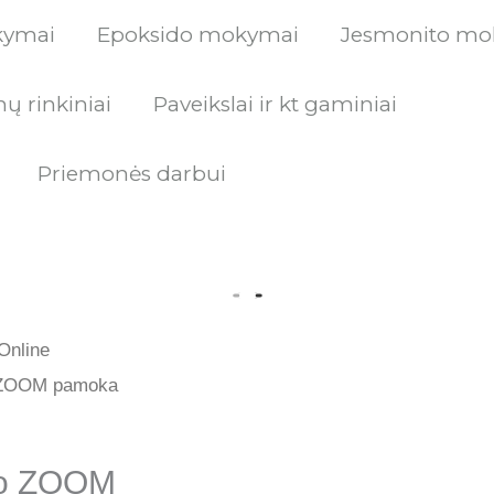
kymai
Epoksido mokymai
Jesmonito mo
ų rinkiniai
Paveikslai ir kt gaminiai
Priemonės darbui
urrent
Online
rice
o ZOOM pamoka
:
mo ZOOM
.00 €.