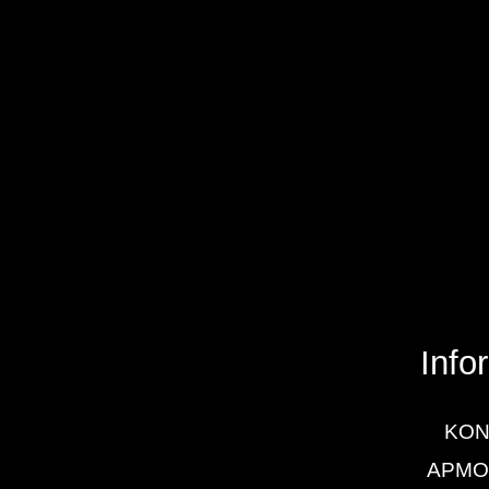
Info
KON
APMO