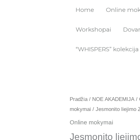
Pereiti
Home
Online mo
prie
turinio
Workshopai
Dovan
“WHISPERS” kolekcija
produkto
Original
C
kiekis:
Pradžia
/
NOE AKADEMIJA
/
price
p
mokymai
/ Jesmonito liejim
Jesmonito
liejimo
was:
is
Online mokymai
ZOOM
Jesmonito lieji
99.00 €.
50