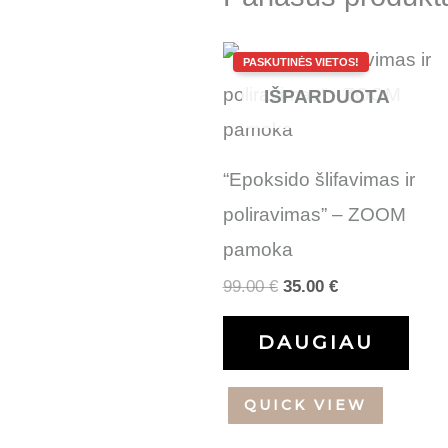
Original
Current
price
price
was:
is:
IŠPARDUOTA
99.00 €.
35.00 €.
“Epoksido šlifavimas ir
poliravimas” – ZOOM
pamoka
99.00
€
35.00
€
DAUGIAU
QUICK VIEW