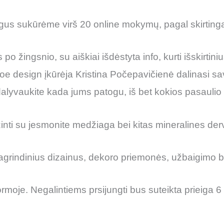
igus sukūrėme virš 20 online mokymų, pagal skirtingas
po žingsnio, su aiškiai išdėstyta info, kurti išskirtini
ti Noe design įkūrėja Kristina Počepavičienė dalinasi 
lyvaukite kada jums patogu, iš bet kokios pasaulio 
inti su jesmonite medžiaga bei kitas mineralines der
pagrindinius dizainus, dekoro priemonės, užbaigimo b
oje. Negalintiems prsijungti bus suteikta prieiga 6 