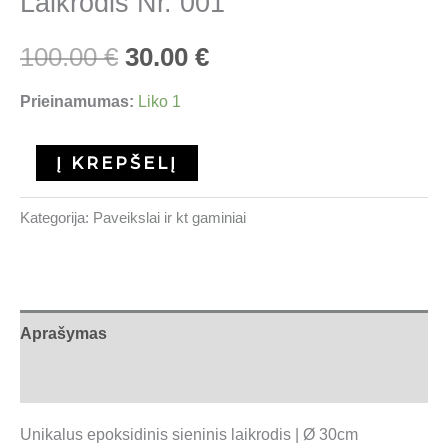
Laikrodis Nr. 001
100.00
€
30.00
€
Prieinamumas:
Liko 1
Į KREPŠELĮ
Kategorija:
Paveikslai ir kt gaminiai
Aprašymas
Atsiliepimai (0)
Unikalus epoksidinis sieninis laikrodis | Ø 30cm