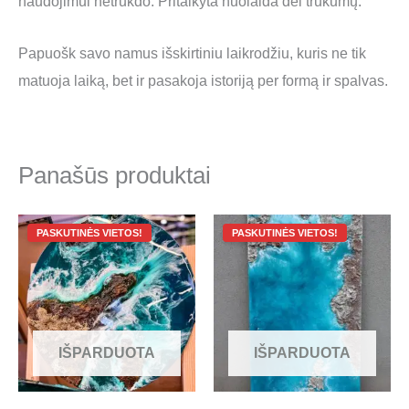
naudojimui netrukdo. Pritaikyta nuolaida dėl trūkumų.
Papuošk savo namus išskirtiniu laikrodžiu, kuris ne tik
matuoja laiką, bet ir pasakoja istoriją per formą ir spalvas.
Panašūs produktai
Original
Current
Original
Current
price
price
price
price
was:
is:
was:
is:
400.00 €.
30.00 €.
1,200.00 €.
170.00 €.
IŠPARDUOTA
IŠPARDUOTA