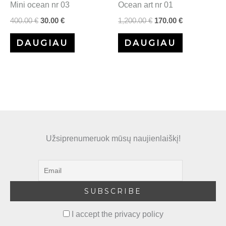
Mini ocean nr 03
Ocean art nr 01
400.00
€
30.00
€
1,200.00
€
170.00
€
DAUGIAU
DAUGIAU
Užsiprenumeruok mūsų naujienlaiškį!
I accept the privacy policy