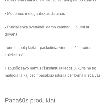
• Kiekvienas laikrodis – vienetinis rankų darbo kūrinys
• Modernus ir elegantiškas dizainas
• Puikiai tinka svetainei, darbo kambariui, biurui ar
dovanai
Turime ribotą kiekį – paskutiniai vienetai iš parodos
kolekcijos!
Papuošk savo namus išskirtiniu laikrodžiu, kuris ne tik
matuoja laiką, bet ir pasakoja istoriją per formą ir spalvas.
Panašūs produktai