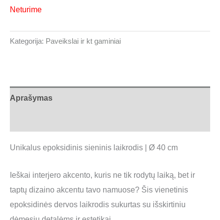
Neturime
Kategorija:
Paveikslai ir kt gaminiai
Aprašymas
Atsiliepimai (0)
Unikalus epoksidinis sieninis laikrodis | Ø 40 cm
Ieškai interjero akcento, kuris ne tik rodytų laiką, bet ir
taptų dizaino akcentu tavo namuose? Šis vienetinis
epoksidinės dervos laikrodis sukurtas su išskirtiniu
dėmesiu detalėms ir estetikai.