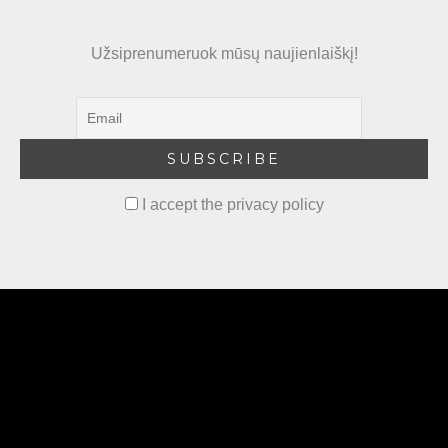
Užsiprenumeruok mūsų naujienlaiškį!
I accept the privacy policy