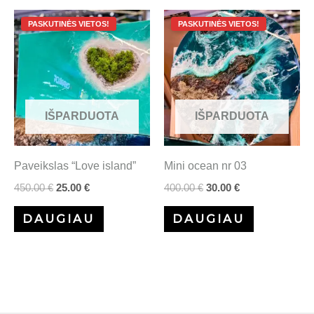
Original
Current
Original
Current
price
price
price
price
was:
is:
was:
is:
450.00 €.
25.00 €.
400.00 €.
30.00 €.
IŠPARDUOTA
IŠPARDUOTA
Paveikslas “Love island”
Mini ocean nr 03
450.00
€
25.00
€
400.00
€
30.00
€
DAUGIAU
DAUGIAU