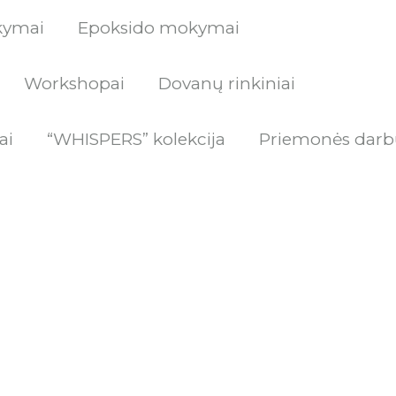
kymai
Epoksido mokymai
Workshopai
Dovanų rinkiniai
ai
“WHISPERS” kolekcija
Priemonės darb
l
Current
price
is:
€.
70.00 €.