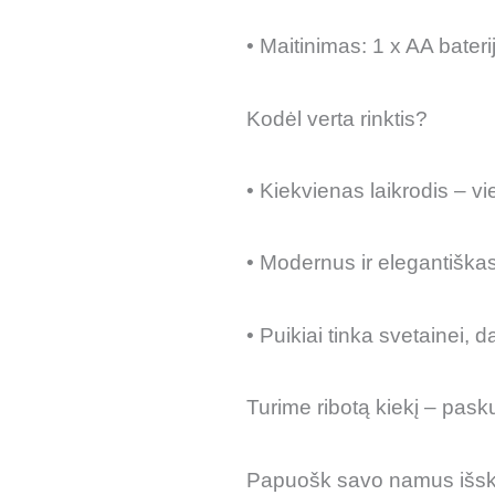
• Maitinimas: 1 x AA bater
Kodėl verta rinktis?
• Kiekvienas laikrodis – v
• Modernus ir elegantiška
• Puikiai tinka svetainei, 
Turime ribotą kiekį – pasku
Papuošk savo namus išskirti