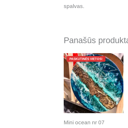
spalvas.
Panašūs produkt
Original
Current
price
price
was:
is:
350.00 €.
30.00 €.
Mini ocean nr 07