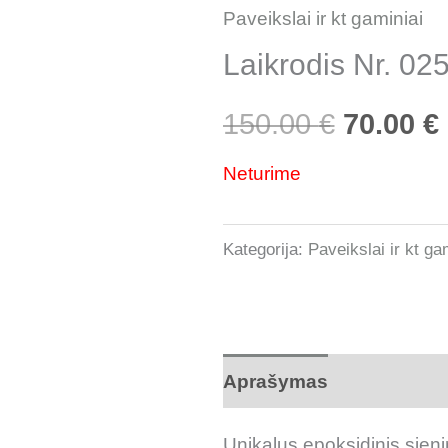
Paveikslai ir kt gaminiai
Laikrodis Nr. 02
150.00
€
70.00
€
Neturime
Kategorija:
Paveikslai ir kt ga
Aprašymas
Atsiliepimai
Unikalus epoksidinis sieni