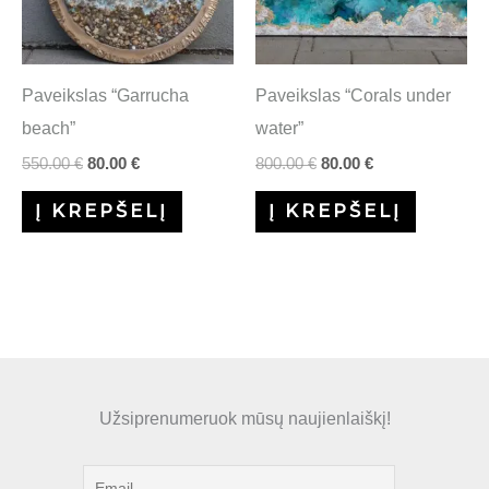
Paveikslas “Garrucha
Paveikslas “Corals under
beach”
water”
550.00
€
80.00
€
800.00
€
80.00
€
Į KREPŠELĮ
Į KREPŠELĮ
Užsiprenumeruok mūsų naujienlaiškį!