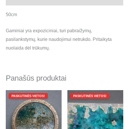
50cm
Gaminiai yra expoziciniai, turi pabraižymų,
pasilankstymų, kurie naudojimui netrukdo. Pritaikyta
nuolaida dėl trūkumų.
Panašūs produktai
Original
Current
Original
Current
price
price
price
price
was:
is:
was:
is:
550.00 €.
80.00 €.
800.00 €.
80.00 €.