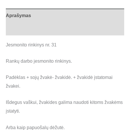
Aprašymas
Atsiliepimai (0)
Jesmonito rinkinys nr. 31
Rankų darbo jesmonito rinkinys.
Padėklas + sojų žvakė- žvakidė. + žvakidė įstatomai
žvakei.
Išdegus vaškui, žvakides galima naudoti kitoms žvakėms
įstatyti.
Arba kaip papuošalų dėžutė.