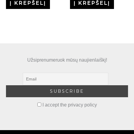
Į KREPŠELĮ
Į KREPŠELĮ
Užsiprenumeruok mūsų naujienlaiškį!
I accept the privacy policy