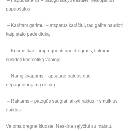
– Papuošalams – patogu laikyti kasdien nešiojamus
papuošalus
– Karštam gėrimui – atsparūs karščiui, tad galite naudoti
kaip stalo padėkliuką
– Kosmetikai – impregnuoti nuo drėgmės, tinkami
susidėti kosmetiką vonioje
– Namų kvapams – apsaugo baldus nuo
nepageidaujamų dėmių
– Raktams – patogūs saugiai laikyti raktus ir smulkius
daiktus
Valoma drėgna šluoste. Neskirta sąlyčiui su maistu.