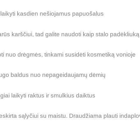
aikyti kasdien nešiojamus papuošalus
ūs karščiui, tad galite naudoti kaip stalo padėkliuką
i nuo drėgmės, tinkami susidėti kosmetiką vonioje
go baldus nuo nepageidaujamų dėmių
i laikyti raktus ir smulkius daiktus
kirta sąlyčiui su maistu. Draudžiama plauti indaplo