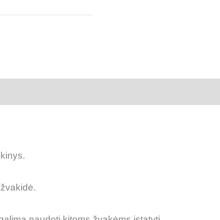
 (0)
kinys.
 žvakidė.
galima naudoti kitoms žvakėms įstatyti.