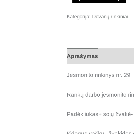
Kategorija:
Dovanų rinkiniai
Aprašymas
Atsiliepimai
Jesmonito rinkinys nr. 29
Rankų darbo jesmonito rin
Padėkliukas+ sojų žvakė-
Išdegus vaškui, žvakides 