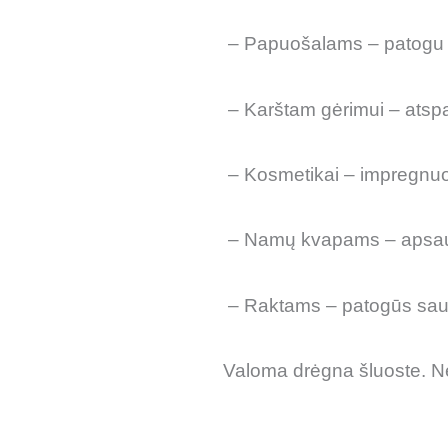
– Papuošalams – patogu l
– Karštam gėrimui – atspar
– Kosmetikai – impregnuot
– Namų kvapams – apsau
– Raktams – patogūs saugia
Valoma drėgna šluoste. Nes