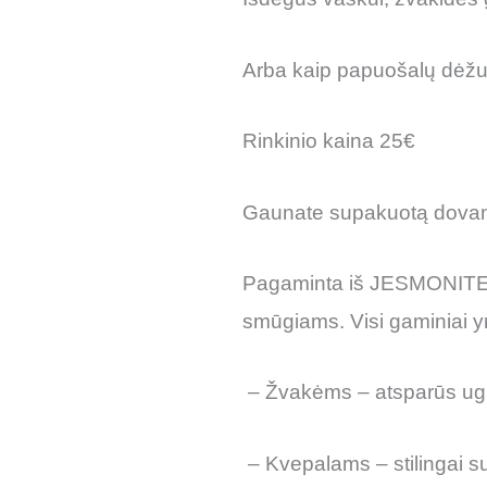
Arba kaip papuošalų dėžu
Rinkinio kaina 25€
Gaunate supakuotą dovan
Pagaminta iš JESMONITE med
smūgiams. Visi gaminiai yr
– Žvakėms – atsparūs ugn
– Kvepalams – stilingai su