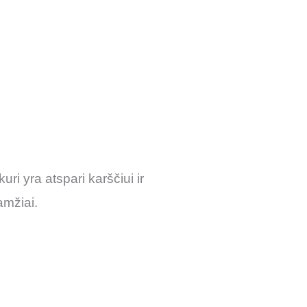
i yra atspari karščiui ir
amžiai.