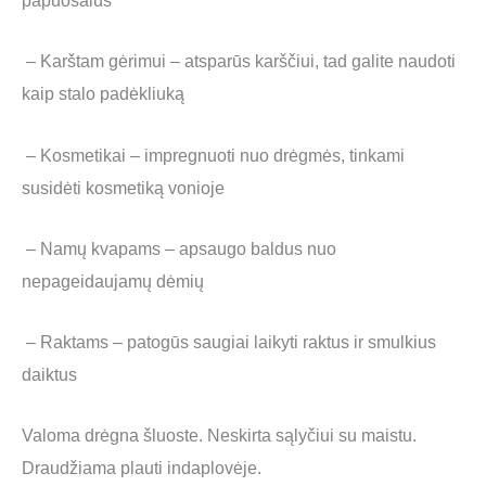
papuošalus
– Karštam gėrimui – atsparūs karščiui, tad galite naudoti
kaip stalo padėkliuką
– Kosmetikai – impregnuoti nuo drėgmės, tinkami
susidėti kosmetiką vonioje
– Namų kvapams – apsaugo baldus nuo
nepageidaujamų dėmių
– Raktams – patogūs saugiai laikyti raktus ir smulkius
daiktus
Valoma drėgna šluoste. Neskirta sąlyčiui su maistu.
Draudžiama plauti indaplovėje.