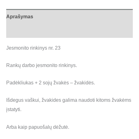
Aprašymas
Atsiliepimai (0)
Jesmonito rinkinys nr. 23
Rankų darbo jesmonito rinkinys.
Padėkliukas + 2 sojų žvakės – žvakidės.
Išdegus vaškui, žvakides galima naudoti kitoms žvakėms
įstatyti.
Arba kaip papuošalų dėžutė.