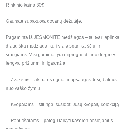
Rinkinio kaina 30€
Gaunate supakuotą dovanų dėžutėje.
Pagaminta iš JESMONITE medžiagos – tai tvari aplinkai
draugiška medžiaga, kuri yra atspari karščiui ir
smūgiams. Visi gaminiai yra impregnuoti nuo drėgmės,
lengvai prižiūrimi ir ilgaamžiai.
– Žvakėms – atsparūs ugniai ir apsaugos Jūsų baldus
nuo vaško žymių
– Kvepalams – stilingai susidėti Jūsų kvepalų kolekciją
– Papuošalams – patogu laikyti kasdien nešiojamus