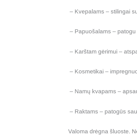
– Kvepalams – stilingai su
– Papuošalams – patogu l
– Karštam gėrimui – atspar
– Kosmetikai – impregnuot
– Namų kvapams – apsau
– Raktams – patogūs saugia
Valoma drėgna šluoste. Nes