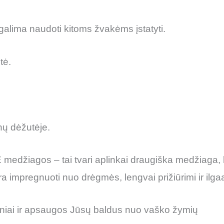
galima naudoti kitoms žvakėms įstatyti.
tė.
ų dėžutėje.
žiagos – tai tvari aplinkai draugiška medžiaga, kur
a impregnuoti nuo drėgmės, lengvai prižiūrimi ir ilga
iai ir apsaugos Jūsų baldus nuo vaško žymių