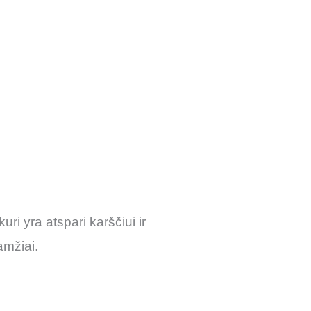
i yra atspari karščiui ir
amžiai.