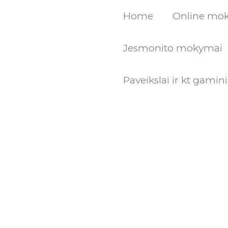
Pereiti
Home
Online mo
prie
turinio
Jesmonito mokymai
Paveikslai ir kt gamini
produkto
kiekis:
Rinkinys
Nr.
21