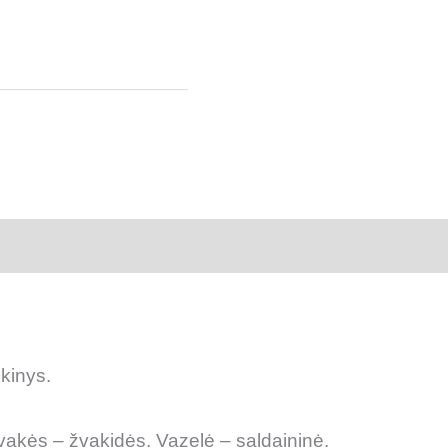
 (0)
kinys.
vakės – žvakidės. Vazelė – saldaininė.