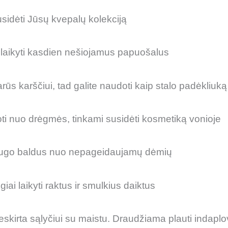
sidėti Jūsų kvepalų kolekciją
aikyti kasdien nešiojamus papuošalus
ūs karščiui, tad galite naudoti kaip stalo padėkliuką
i nuo drėgmės, tinkami susidėti kosmetiką vonioje
go baldus nuo nepageidaujamų dėmių
i laikyti raktus ir smulkius daiktus
kirta sąlyčiui su maistu. Draudžiama plauti indaplo