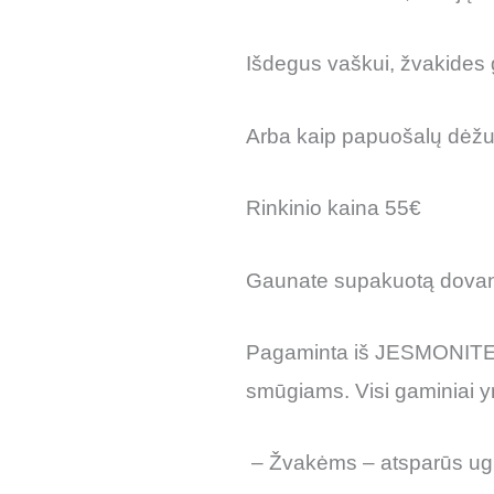
Išdegus vaškui, žvakides 
Arba kaip papuošalų dėžu
Rinkinio kaina 55€
Gaunate supakuotą dovan
Pagaminta iš JESMONITE med
smūgiams. Visi gaminiai yr
– Žvakėms – atsparūs ugn