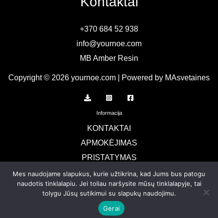
Kontaktai
+370 684 52 938
info@yournoe.com
MB Amber Resin
Copyright © 2026 yournoe.com | Powered by MAsvetaines
Informacija
KONTAKTAI
APMOKĖJIMAS
PRISTATYMAS
TERMINAI IR SĄLYGOS
Mes naudojame slapukus, kurie užtikrina, kad Jums bus patogu
naudotis tinklalapiu. Jei toliau naršysite mūsų tinklalapyje, tai
Privatumo politika
tolygu Jūsų sutikimui su slapukų naudojimu.
GRĄŽINIMAI
Gerai