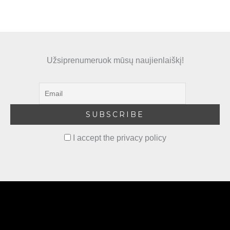
Užsiprenumeruok mūsų naujienlaiškį!
I accept the privacy policy