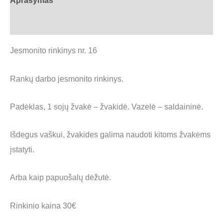
Aprašymas
Atsiliepimai (0)
Jesmonito rinkinys nr. 16
Rankų darbo jesmonito rinkinys.
Padėklas, 1 sojų žvakė – žvakidė. Vazelė – saldaininė.
Išdegus vaškui, žvakides galima naudoti kitoms žvakėms
įstatyti.
Arba kaip papuošalų dėžutė.
Rinkinio kaina 30€