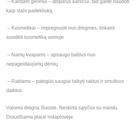
– Karštam gėrimui – atsparūs karščiui, tad galite naudoti
kaip stalo padėkliuką
– Kosmetikai – impregnuoti nuo drėgmės, tinkami
susidėti kosmetiką vonioje
– Namų kvapams – apsaugo baldus nuo
nepageidaujamų dėmių
– Raktams – patogūs saugiai laikyti raktus ir smulkius
daiktus
Valoma drėgna šluoste. Neskirta sąlyčiui su maistu.
Draudžiama plauti indaplovėje.