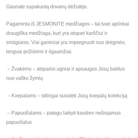
Gaunate supakuotą dovanų dėžutėje.
Pagaminta iš JESMONITE medžiagos – tai tvari aplinkai
draugiška medžiaga, kuri yra atspari karščiui ir
smūgiams. Visi gaminiai yra impregnuoti nuo drėgmės,
lengvai prižiūrimi ir ilgaamžiai.
– Žvakėms – atsparūs ugniai ir apsaugos Jūsų baldus
nuo vaško žymių
– Kvepalams – stilingai susidėti Jūsų kvepalų kolekciją
– Papuošalams – patogu laikyti kasdien nešiojamus
papuošalus