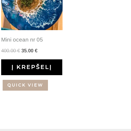
Mini ocean nr 05
400.00
€
35.00
€
Į KREPŠELĮ
QUICK VIEW