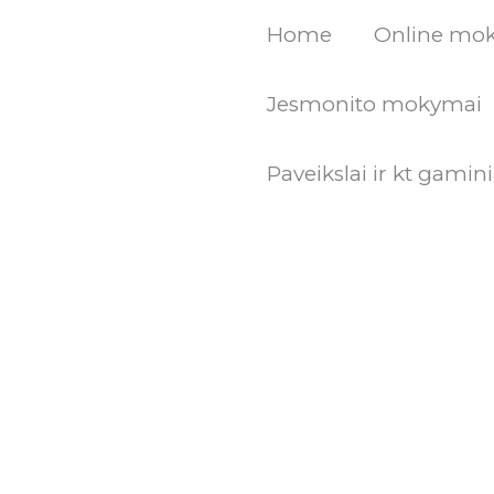
Pereiti
Home
Online mo
prie
turinio
Jesmonito mokymai
Paveikslai ir kt gamini