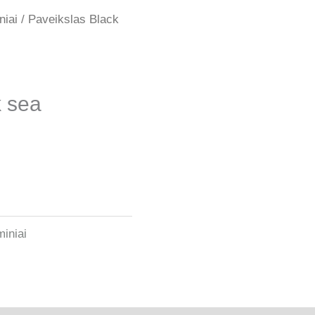
niai
/ Paveikslas Black
k sea
miniai