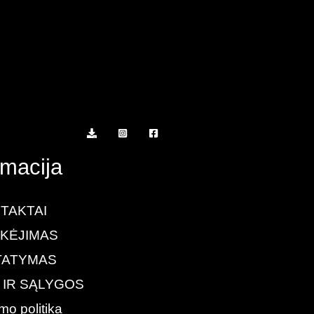
rmacija
TAKTAI
KĖJIMAS
TATYMAS
 IR SĄLYGOS
mo politika