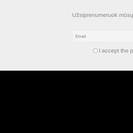
Užsiprenumeruok mūsų n
I accept the p