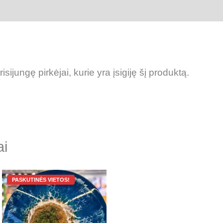
risijungę pirkėjai, kurie yra įsigiję šį produktą.
ai
Original
Current
price
price
was:
is:
400.00 €.
35.00 €.