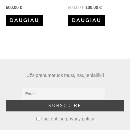
500.00
€
800.00
€
100.00
€
DAUGIAU
DAUGIAU
Užsiprenumeruok mūsų naujienlaiškį!
I accept the privacy policy