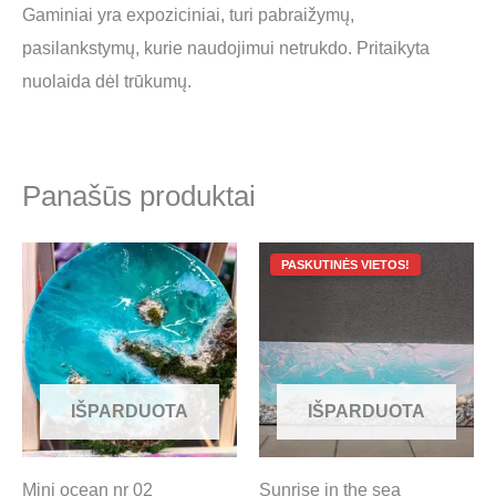
Gaminiai yra expoziciniai, turi pabraižymų,
pasilankstymų, kurie naudojimui netrukdo. Pritaikyta
nuolaida dėl trūkumų.
Panašūs produktai
Original
Current
price
price
was:
is:
800.00 €.
100.00 €.
IŠPARDUOTA
IŠPARDUOTA
Mini ocean nr 02
Sunrise in the sea