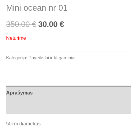
Mini ocean nr 01
350.00
€
30.00
€
Neturime
Kategorija:
Paveikslai ir kt gaminiai
Aprašymas
Atsiliepimai (0)
50cm diametras