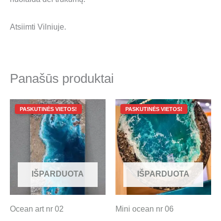
Atsiimti Vilniuje.
Panašūs produktai
Original
Current
Original
Current
price
price
price
price
was:
is:
was:
is:
1,200.00 €.
100.00 €.
400.00 €.
30.00 €.
IŠPARDUOTA
IŠPARDUOTA
Ocean art nr 02
Mini ocean nr 06