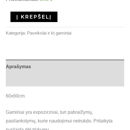
Į KREPŠELĮ
Kategorija:
Paveikslai ir kt gaminiai
Aprašymas
Atsiliepimai (0)
60x60cm
Gaminiai yra expoziciniai, turi pabraižymų,
pasilankstymų, kurie naudojimui netrukdo. Pritaikyta
nuolaida dėl trūkumų.