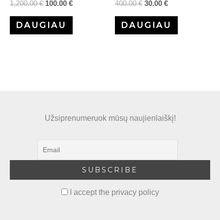
1,200.00
€
100.00
€
400.00
€
30.00
€
DAUGIAU
DAUGIAU
Užsiprenumeruok mūsų naujienlaiškį!
I accept the privacy policy