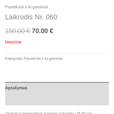
Paveikslai ir kt gaminiai
Laikrodis Nr. 060
150.00
€
70.00
€
Neturime
Kategorija:
Paveikslai ir kt gaminiai
Aprašymas
Atsiliepimai (0)
Unikalus epoksidinis sieninis laikrodis | Ø 40 cm