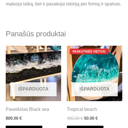
matuoja laiką, bet ir pasakoja istoriją per formą ir spalvas.
Panašūs produktai
Original
Current
price
price
was:
is:
400.00 €.
50.00 €.
IŠPARDUOTA
IŠPARDUOTA
Paveikslas Black sea
Tropical beach
800.00
€
400.00
€
50.00
€