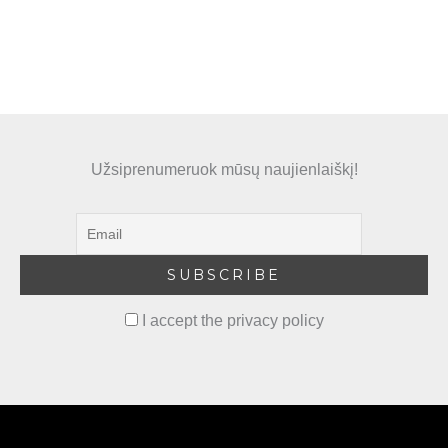
product
page
Užsiprenumeruok mūsų naujienlaiškį!
I accept the privacy policy