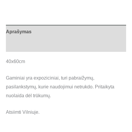
Aprašymas
Atsiliepimai (0)
40x60cm
Gaminiai yra expoziciniai, turi pabraižymų,
pasilankstymų, kurie naudojimui netrukdo. Pritaikyta
nuolaida dėl trūkumų.
Atsiimti Vilniuje.