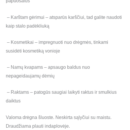
papuošalus
– Karštam gėrimui – atsparūs karščiui, tad galite naudoti
kaip stalo padėkliuką
– Kosmetikai – impregnuoti nuo drėgmės, tinkami
susidėti kosmetiką vonioje
– Namų kvapams – apsaugo baldus nuo
nepageidaujamų dėmių
– Raktams – patogūs saugiai laikyti raktus ir smulkius
daiktus
Valoma drėgna šluoste. Neskirta sąlyčiui su maistu.
Draudžiama plauti indaplovėje.