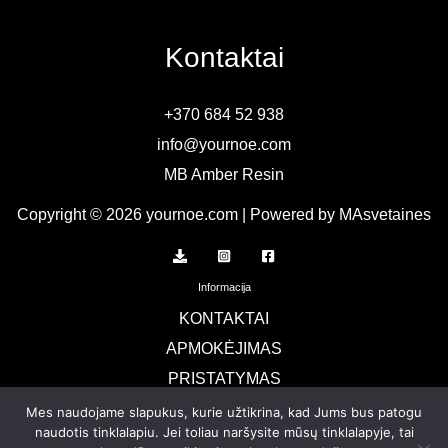
Kontaktai
+370 684 52 938
info@yournoe.com
MB Amber Resin
Copyright © 2026 yournoe.com | Powered by MAsvetaines
Informacija
KONTAKTAI
APMOKĖJIMAS
PRISTATYMAS
TERMINAI IR SĄLYGOS
Mes naudojame slapukus, kurie užtikrina, kad Jums bus patogu
naudotis tinklalapiu. Jei toliau naršysite mūsų tinklalapyje, tai
Privatumo politika