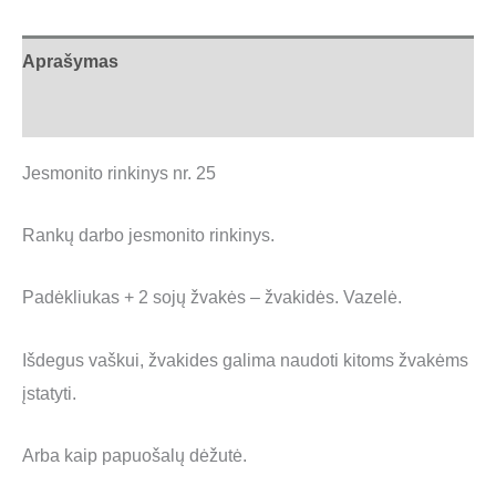
Aprašymas
Atsiliepimai (0)
Jesmonito rinkinys nr. 25
Rankų darbo jesmonito rinkinys.
Padėkliukas + 2 sojų žvakės – žvakidės. Vazelė.
Išdegus vaškui, žvakides galima naudoti kitoms žvakėms
įstatyti.
Arba kaip papuošalų dėžutė.