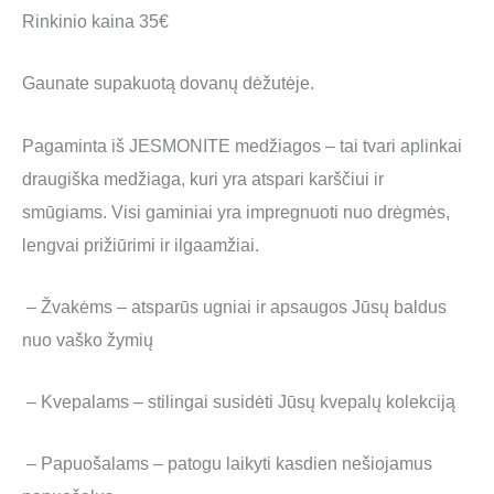
Rinkinio kaina 35€
Gaunate supakuotą dovanų dėžutėje.
Pagaminta iš JESMONITE medžiagos – tai tvari aplinkai
draugiška medžiaga, kuri yra atspari karščiui ir
smūgiams. Visi gaminiai yra impregnuoti nuo drėgmės,
lengvai prižiūrimi ir ilgaamžiai.
– Žvakėms – atsparūs ugniai ir apsaugos Jūsų baldus
nuo vaško žymių
– Kvepalams – stilingai susidėti Jūsų kvepalų kolekciją
– Papuošalams – patogu laikyti kasdien nešiojamus