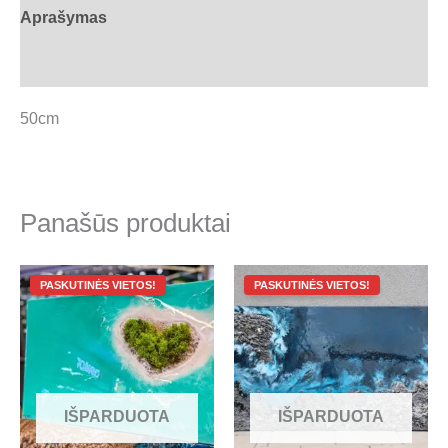
Aprašymas
Atsiliepimai (0)
50cm
Panašūs produktai
Original
Current
Original
Current
price
price
price
price
was:
is:
was:
is:
450.00 €.
25.00 €.
1,200.00 €.
100.00 €.
IŠPARDUOTA
IŠPARDUOTA