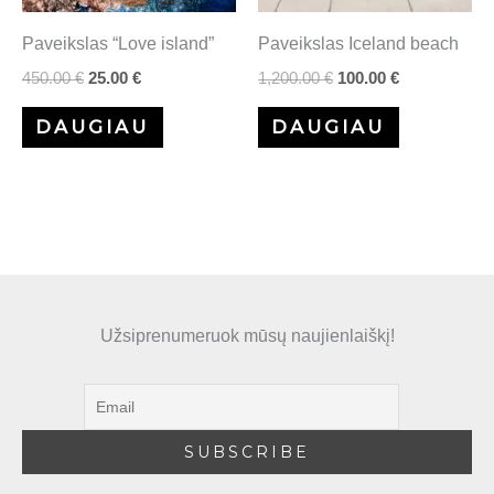
Paveikslas “Love island”
Paveikslas Iceland beach
450.00
€
25.00
€
1,200.00
€
100.00
€
DAUGIAU
DAUGIAU
Užsiprenumeruok mūsų naujienlaiškį!