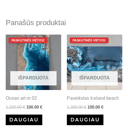
Panašūs produktai
Original
Current
Original
Current
price
price
price
price
was:
is:
was:
is:
1,200.00 €.
100.00 €.
1,200.00 €.
100.00 €.
IŠPARDUOTA
IŠPARDUOTA
Ocean art nr 02
Paveikslas Iceland beach
1,200.00
€
100.00
€
1,200.00
€
100.00
€
DAUGIAU
DAUGIAU