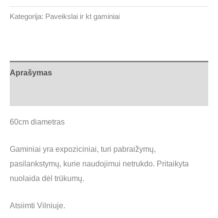
Kategorija:
Paveikslai ir kt gaminiai
Aprašymas
Atsiliepimai (0)
60cm diametras
Gaminiai yra expoziciniai, turi pabraižymų,
pasilankstymų, kurie naudojimui netrukdo. Pritaikyta
nuolaida dėl trūkumų.
Atsiimti Vilniuje.